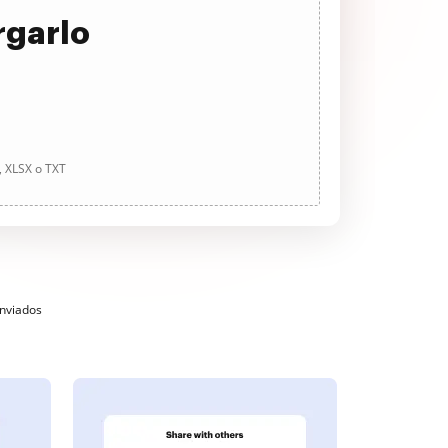
rgarlo
, XLSX o TXT
enviados