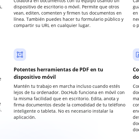
Colabora en documentos con tu equipo usando un
Ca
,
dispositivo de escritorio o móvil. Permite que otros
gu
vean, editen, comenten y firmen tus documentos en
en 
línea. También puedes hacer tu formulario público y
ne
compartir su URL en cualquier lugar.
o 
Potentes herramientas de PDF en tu
Co
dispositivo móvil
do
e
Mantén tu trabajo en marcha incluso cuando estés
Co
lejos de tu ordenador. DocHub funciona en móvil con
do
la misma facilidad que en escritorio. Edita, anota y
ma
e
firma documentos desde la comodidad de tu teléfono
co
.
inteligente o tableta. No es necesario instalar la
enc
aplicación.
de
do
do