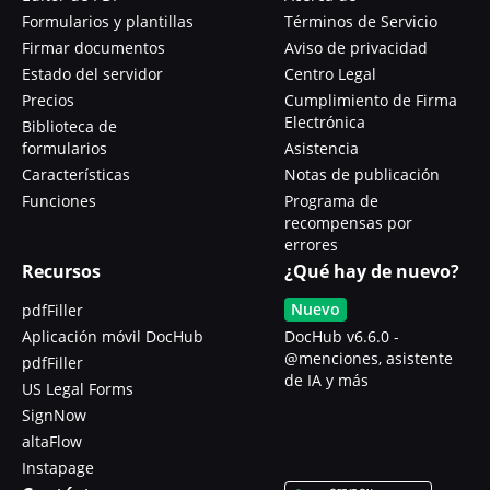
Formularios y plantillas
Términos de Servicio
Firmar documentos
Aviso de privacidad
Estado del servidor
Centro Legal
Precios
Cumplimiento de Firma
Electrónica
Biblioteca de
formularios
Asistencia
Características
Notas de publicación
Funciones
Programa de
recompensas por
errores
Recursos
¿Qué hay de nuevo?
Nuevo
pdfFiller
Aplicación móvil DocHub
DocHub v6.6.0 -
@menciones, asistente
pdfFiller
de IA y más
US Legal Forms
SignNow
altaFlow
Instapage