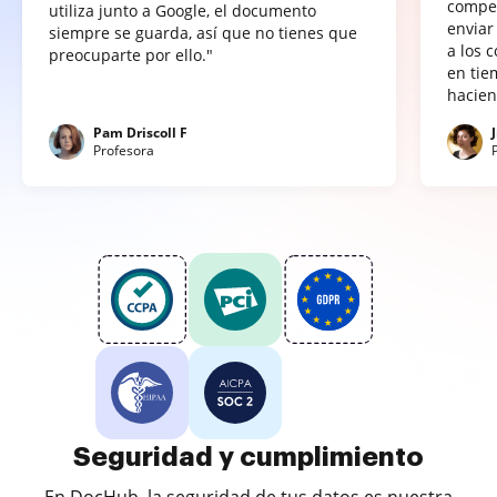
compet
utiliza junto a Google, el documento
enviar
siempre se guarda, así que no tienes que
a los 
preocuparte por ello."
en tie
hacien
Pam Driscoll F
Profesora
Seguridad y cumplimiento
En DocHub, la seguridad de tus datos es nuestra