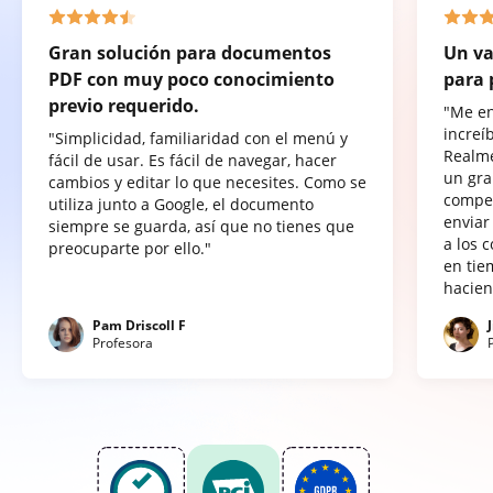
Gran solución para documentos
Un va
PDF con muy poco conocimiento
para 
previo requerido.
"Me e
increí
"Simplicidad, familiaridad con el menú y
Realme
fácil de usar. Es fácil de navegar, hacer
un gra
cambios y editar lo que necesites. Como se
compet
utiliza junto a Google, el documento
enviar
siempre se guarda, así que no tienes que
a los 
preocuparte por ello."
en tie
hacien
Pam Driscoll F
Profesora