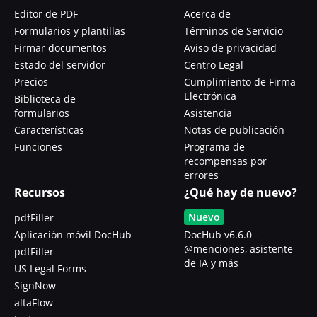
Editor de PDF
Acerca de
Formularios y plantillas
Términos de Servicio
Firmar documentos
Aviso de privacidad
Estado del servidor
Centro Legal
Precios
Cumplimiento de Firma
Electrónica
Biblioteca de
formularios
Asistencia
Características
Notas de publicación
Funciones
Programa de
recompensas por
errores
Recursos
¿Qué hay de nuevo?
Nuevo
pdfFiller
Aplicación móvil DocHub
DocHub v6.6.0 -
@menciones, asistente
pdfFiller
de IA y más
US Legal Forms
SignNow
altaFlow