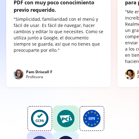
PDF con muy poco conocimiento
para 
previo requerido.
"Me e
increí
"Simplicidad, familiaridad con el menú y
Realme
fácil de usar. Es fácil de navegar, hacer
un gra
cambios y editar lo que necesites. Como se
compet
utiliza junto a Google, el documento
enviar
siempre se guarda, así que no tienes que
a los 
preocuparte por ello."
en tie
hacien
Pam Driscoll F
Profesora