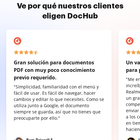
Ve por qué nuestros clientes
eligen DocHub
Gran solución para documentos
Un va
PDF con muy poco conocimiento
para 
previo requerido.
"Me e
increí
"Simplicidad, familiaridad con el menú y
Realme
fácil de usar. Es fácil de navegar, hacer
un gra
cambios y editar lo que necesites. Como se
compet
utiliza junto a Google, el documento
enviar
siempre se guarda, así que no tienes que
a los 
preocuparte por ello."
en tie
hacien
Pam Driscoll F