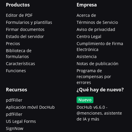
Productos
Empresa
Editor de PDF
Acerca de
Formularios y plantillas
Términos de Servicio
Firmar documentos
Aviso de privacidad
Estado del servidor
Centro Legal
Precios
Cumplimiento de Firma
Electrónica
Biblioteca de
formularios
Asistencia
Características
Notas de publicación
Funciones
Programa de
recompensas por
errores
Recursos
¿Qué hay de nuevo?
Nuevo
pdfFiller
Aplicación móvil DocHub
DocHub v6.6.0 -
@menciones, asistente
pdfFiller
de IA y más
US Legal Forms
SignNow