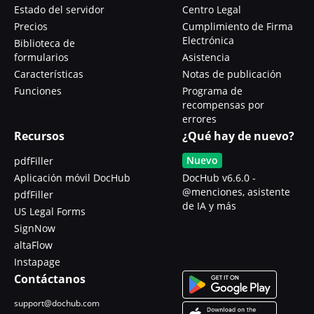
Estado del servidor
Centro Legal
Precios
Cumplimiento de Firma
Electrónica
Biblioteca de
formularios
Asistencia
Características
Notas de publicación
Funciones
Programa de
recompensas por
errores
Recursos
¿Qué hay de nuevo?
Nuevo
pdfFiller
Aplicación móvil DocHub
DocHub v6.6.0 -
@menciones, asistente
pdfFiller
de IA y más
US Legal Forms
SignNow
altaFlow
Instapage
Contáctanos
support@dochub.com