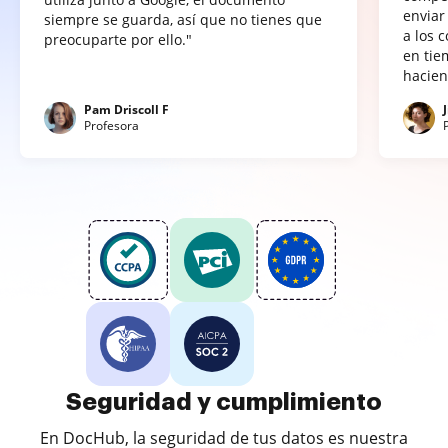
enviar
siempre se guarda, así que no tienes que
a los 
preocuparte por ello."
en tie
hacien
Pam Driscoll F
Profesora
Seguridad y cumplimiento
En DocHub, la seguridad de tus datos es nuestra