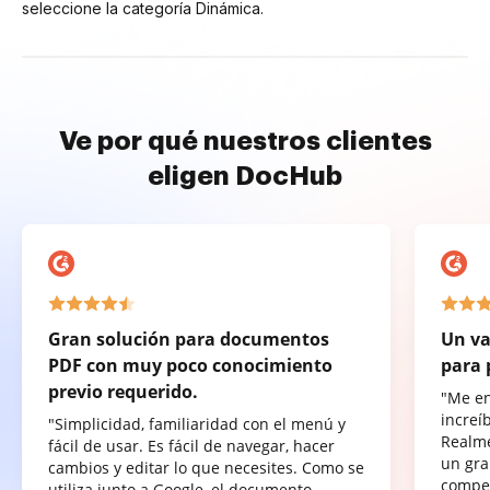
seleccione la categoría Dinámica.
Ve por qué nuestros clientes
eligen DocHub
Gran solución para documentos
Un va
PDF con muy poco conocimiento
para 
previo requerido.
"Me e
increí
"Simplicidad, familiaridad con el menú y
Realme
fácil de usar. Es fácil de navegar, hacer
un gra
cambios y editar lo que necesites. Como se
compet
utiliza junto a Google, el documento