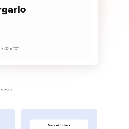
rgarlo
, XLSX o TXT
enviados