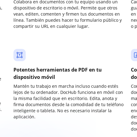
Colabora en documentos con tu equipo usando un
Ca
,
dispositivo de escritorio o móvil. Permite que otros
gu
vean, editen, comenten y firmen tus documentos en
en 
línea. También puedes hacer tu formulario público y
ne
compartir su URL en cualquier lugar.
o 
Potentes herramientas de PDF en tu
Co
dispositivo móvil
do
e
Mantén tu trabajo en marcha incluso cuando estés
Co
lejos de tu ordenador. DocHub funciona en móvil con
do
la misma facilidad que en escritorio. Edita, anota y
ma
e
firma documentos desde la comodidad de tu teléfono
co
.
inteligente o tableta. No es necesario instalar la
enc
aplicación.
de
do
do