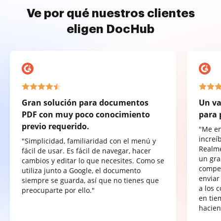
Ve por qué nuestros clientes
eligen DocHub
Gran solución para documentos
Un va
PDF con muy poco conocimiento
para 
previo requerido.
"Me e
increí
"Simplicidad, familiaridad con el menú y
Realme
fácil de usar. Es fácil de navegar, hacer
un gra
cambios y editar lo que necesites. Como se
compet
utiliza junto a Google, el documento
enviar
siempre se guarda, así que no tienes que
a los 
preocuparte por ello."
en tie
hacien