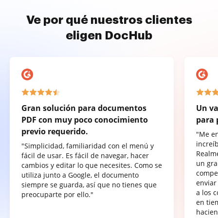
Ve por qué nuestros clientes
eligen DocHub
Gran solución para documentos
Un va
PDF con muy poco conocimiento
para 
previo requerido.
"Me e
increí
"Simplicidad, familiaridad con el menú y
Realme
fácil de usar. Es fácil de navegar, hacer
un gra
cambios y editar lo que necesites. Como se
compet
utiliza junto a Google, el documento
enviar
siempre se guarda, así que no tienes que
a los 
preocuparte por ello."
en tie
hacien