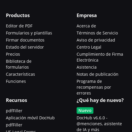
Productos
Empresa
Editor de PDF
Acerca de
Formularios y plantillas
Términos de Servicio
Firmar documentos
Aviso de privacidad
Estado del servidor
Centro Legal
Precios
Cumplimiento de Firma
Electrónica
Biblioteca de
formularios
Asistencia
Características
Notas de publicación
Funciones
Programa de
recompensas por
errores
Recursos
¿Qué hay de nuevo?
Nuevo
pdfFiller
Aplicación móvil DocHub
DocHub v6.6.0 -
@menciones, asistente
pdfFiller
de IA y más
US Legal Forms