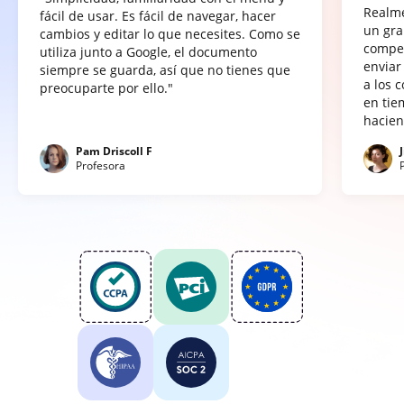
Realme
fácil de usar. Es fácil de navegar, hacer
un gra
cambios y editar lo que necesites. Como se
compet
utiliza junto a Google, el documento
enviar
siempre se guarda, así que no tienes que
a los 
preocuparte por ello."
en tie
hacien
Pam Driscoll F
Profesora