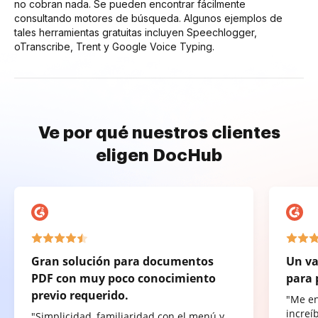
no cobran nada. Se pueden encontrar fácilmente
consultando motores de búsqueda. Algunos ejemplos de
tales herramientas gratuitas incluyen Speechlogger,
oTranscribe, Trent y Google Voice Typing.
Ve por qué nuestros clientes
eligen DocHub
Gran solución para documentos
Un va
PDF con muy poco conocimiento
para 
previo requerido.
"Me e
increí
"Simplicidad, familiaridad con el menú y