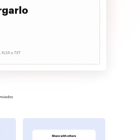
rgarlo
, XLSX o TXT
enviados