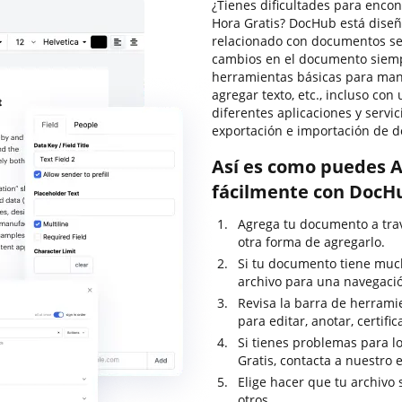
¿Tienes dificultades para encon
Hora Gratis? DocHub está diseñ
relacionado con documentos sea 
cambios en el documento siempr
herramientas básicas para man
agregar texto, etc., incluso co
diferentes aplicaciones y servi
exportación e importación de 
Así es como puedes A
fácilmente con DocH
Agrega tu documento a travé
otra forma de agregarlo.
Si tu documento tiene much
archivo para una navegació
Revisa la barra de herrami
para editar, anotar, certific
Si tienes problemas para lo
Gratis, contacta a nuestro
Elige hacer que tu archivo
otros.