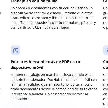
Trabajo en equipo fluido
Gu
Colabora en documentos con tu equipo usando un
Ca
,
dispositivo de escritorio o móvil. Permite que otros
gu
vean, editen, comenten y firmen tus documentos en
en 
línea. También puedes hacer tu formulario público y
ne
compartir su URL en cualquier lugar.
o 
Potentes herramientas de PDF en tu
Co
dispositivo móvil
do
e
Mantén tu trabajo en marcha incluso cuando estés
Co
lejos de tu ordenador. DocHub funciona en móvil con
do
la misma facilidad que en escritorio. Edita, anota y
ma
e
firma documentos desde la comodidad de tu teléfono
co
.
inteligente o tableta. No es necesario instalar la
enc
aplicación.
de
do