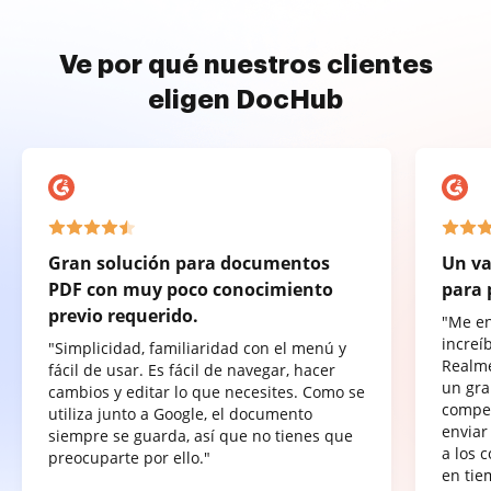
Ve por qué nuestros clientes
eligen DocHub
Gran solución para documentos
Un va
PDF con muy poco conocimiento
para 
previo requerido.
"Me e
increí
"Simplicidad, familiaridad con el menú y
Realme
fácil de usar. Es fácil de navegar, hacer
un gra
cambios y editar lo que necesites. Como se
compet
utiliza junto a Google, el documento
enviar
siempre se guarda, así que no tienes que
a los 
preocuparte por ello."
en tie