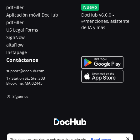
Nuevo
pdfFiller
Aplicación móvil DocHub
DocHub v6.6.0 -
@menciones, asistente
pdfFiller
de IA y más
US Legal Forms
SignNow
altaFlow
Instapage
Contáctanos
support@dochub.com
17 Station St., Ste. 303
Brookline, MA 02445
Síguenos
© 2026 DocHub, LLC
Cookie consent notice
...
Read more...
This site uses cookies to enhance site navigation and personalize