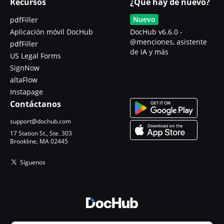
Recursos
¿Qué hay de nuevo?
Nuevo
pdfFiller
Aplicación móvil DocHub
DocHub v6.6.0 -
@menciones, asistente
pdfFiller
de IA y más
US Legal Forms
SignNow
altaFlow
Instapage
Contáctanos
support@dochub.com
17 Station St., Ste. 303
Brookline, MA 02445
Síguenos