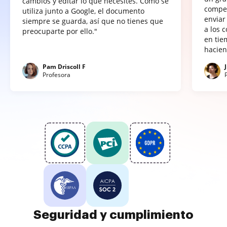
cambios y editar lo que necesites. Como se
compet
utiliza junto a Google, el documento
enviar
siempre se guarda, así que no tienes que
a los 
preocuparte por ello."
en tie
hacien
Pam Driscoll F
Profesora
Seguridad y cumplimiento