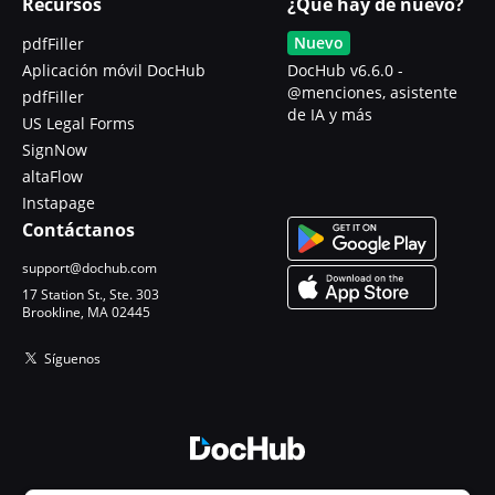
Recursos
¿Qué hay de nuevo?
Nuevo
pdfFiller
Aplicación móvil DocHub
DocHub v6.6.0 -
@menciones, asistente
pdfFiller
de IA y más
US Legal Forms
SignNow
altaFlow
Instapage
Contáctanos
support@dochub.com
17 Station St., Ste. 303
Brookline, MA 02445
Síguenos