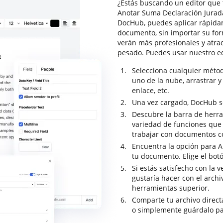
¿Estás buscando un editor que 
Anotar Suma Declaración Jurada 
DocHub, puedes aplicar rápida
documento, sin importar su for
verán más profesionales y atra
pesado. Puedes usar nuestro e
Selecciona cualquier méto
uno de la nube, arrastrar y 
enlace, etc.
Una vez cargado, DocHub se 
Descubre la barra de herr
variedad de funciones que 
trabajar con documentos c
Encuentra la opción para A
tu documento. Elige el botó
Si estás satisfecho con la 
gustaría hacer con el archi
herramientas superior.
Comparte tu archivo direc
o simplemente guárdalo pa