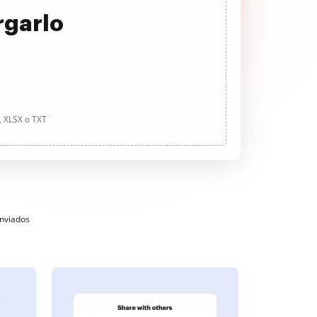
rgarlo
, XLSX o TXT
enviados