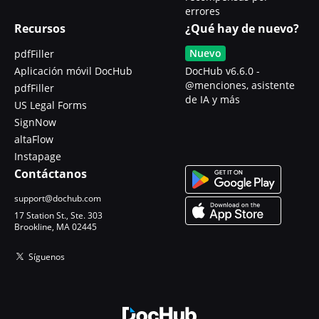
errores
Recursos
¿Qué hay de nuevo?
Nuevo
pdfFiller
Aplicación móvil DocHub
DocHub v6.6.0 -
@menciones, asistente
pdfFiller
de IA y más
US Legal Forms
SignNow
altaFlow
Instapage
Contáctanos
support@dochub.com
17 Station St., Ste. 303
Brookline, MA 02445
Síguenos