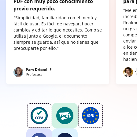
PDF con muy poco conocimiento
para 
previo requerido.
"Me e
increí
"Simplicidad, familiaridad con el menú y
Realme
fácil de usar. Es fácil de navegar, hacer
un gra
cambios y editar lo que necesites. Como se
compet
utiliza junto a Google, el documento
enviar
siempre se guarda, así que no tienes que
a los 
preocuparte por ello."
en tie
hacien
Pam Driscoll F
Profesora