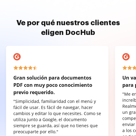
Ve por qué nuestros clientes
eligen DocHub
Gran solución para documentos
Un va
PDF con muy poco conocimiento
para 
previo requerido.
"Me e
increí
"Simplicidad, familiaridad con el menú y
Realme
fácil de usar. Es fácil de navegar, hacer
un gra
cambios y editar lo que necesites. Como se
compet
utiliza junto a Google, el documento
enviar
siempre se guarda, así que no tienes que
a los 
preocuparte por ello."