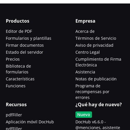
Productos
Empresa
Editor de PDF
Acerca de
Formularios y plantillas
Términos de Servicio
Firmar documentos
Aviso de privacidad
Estado del servidor
Centro Legal
Precios
Cumplimiento de Firma
Electrónica
Biblioteca de
formularios
Asistencia
Características
Notas de publicación
Funciones
Programa de
recompensas por
errores
Recursos
¿Qué hay de nuevo?
Nuevo
pdfFiller
Aplicación móvil DocHub
DocHub v6.6.0 -
@menciones, asistente
pdfFiller