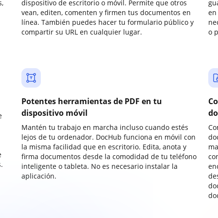
,
dispositivo de escritorio o móvil. Permite que otros
gu
vean, editen, comenten y firmen tus documentos en
en 
línea. También puedes hacer tu formulario público y
ne
compartir su URL en cualquier lugar.
o 
Potentes herramientas de PDF en tu
Co
dispositivo móvil
do
e
Mantén tu trabajo en marcha incluso cuando estés
Co
lejos de tu ordenador. DocHub funciona en móvil con
do
la misma facilidad que en escritorio. Edita, anota y
ma
e
firma documentos desde la comodidad de tu teléfono
co
.
inteligente o tableta. No es necesario instalar la
enc
aplicación.
de
do
do