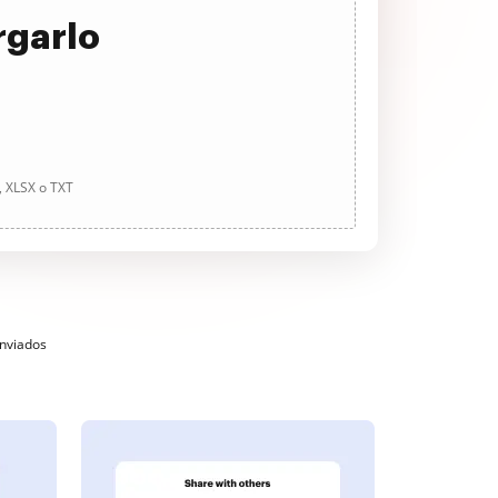
rgarlo
, XLSX o TXT
enviados