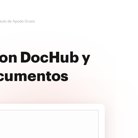
ítulo de Apodo Gratis
con DocHub y
ocumentos