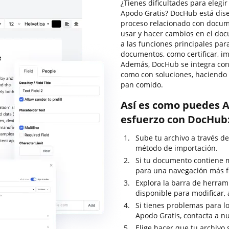
¿Tienes dificultades para elegi
Apodo Gratis? DocHub está dise
proceso relacionado con docume
usar y hacer cambios en el do
a las funciones principales par
documentos, como certificar, imp
Además, DocHub se integra con
como con soluciones, haciendo 
pan comido.
Así es como puedes A
esfuerzo con DocHub
Sube tu archivo a través del
método de importación.
Si tu documento contiene m
para una navegación más f
Explora la barra de herrami
disponible para modificar, a
Si tienes problemas para lo
Apodo Gratis, contacta a n
Elige hacer que tu archivo