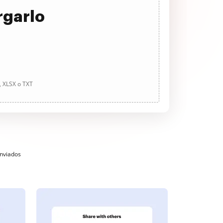
rgarlo
, XLSX o TXT
enviados