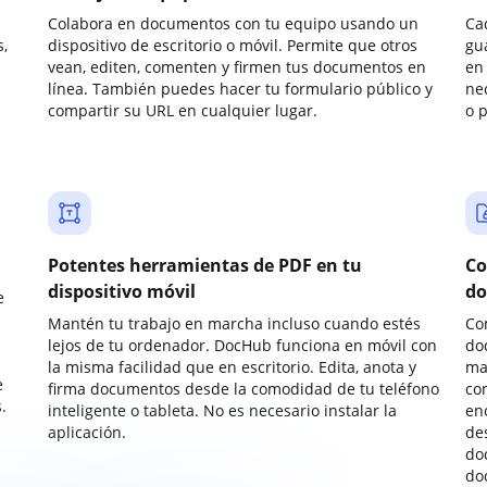
Colabora en documentos con tu equipo usando un
Ca
,
dispositivo de escritorio o móvil. Permite que otros
gu
vean, editen, comenten y firmen tus documentos en
en 
línea. También puedes hacer tu formulario público y
ne
compartir su URL en cualquier lugar.
o 
Potentes herramientas de PDF en tu
Co
dispositivo móvil
do
e
Mantén tu trabajo en marcha incluso cuando estés
Co
lejos de tu ordenador. DocHub funciona en móvil con
do
la misma facilidad que en escritorio. Edita, anota y
ma
e
firma documentos desde la comodidad de tu teléfono
co
.
inteligente o tableta. No es necesario instalar la
enc
aplicación.
de
do
do