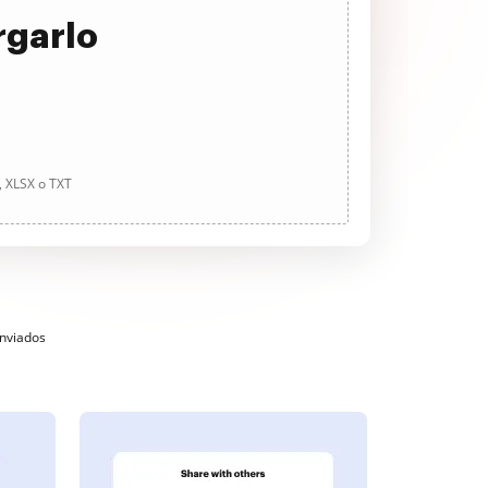
rgarlo
, XLSX o TXT
enviados