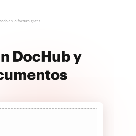
odo en la factura gratis
on DocHub y
ocumentos