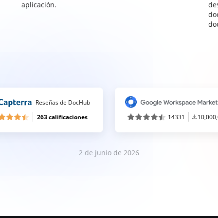
aplicación.
de
do
do
Reseñas de DocHub
263 calificaciones
14331
10,000
2 de junio de 2026