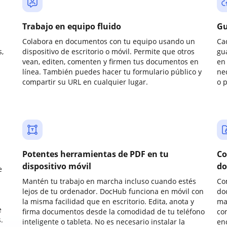
Trabajo en equipo fluido
Gu
Colabora en documentos con tu equipo usando un
Ca
,
dispositivo de escritorio o móvil. Permite que otros
gu
vean, editen, comenten y firmen tus documentos en
en 
línea. También puedes hacer tu formulario público y
ne
compartir su URL en cualquier lugar.
o 
Potentes herramientas de PDF en tu
Co
dispositivo móvil
do
e
Mantén tu trabajo en marcha incluso cuando estés
Co
lejos de tu ordenador. DocHub funciona en móvil con
do
la misma facilidad que en escritorio. Edita, anota y
ma
e
firma documentos desde la comodidad de tu teléfono
co
.
inteligente o tableta. No es necesario instalar la
enc