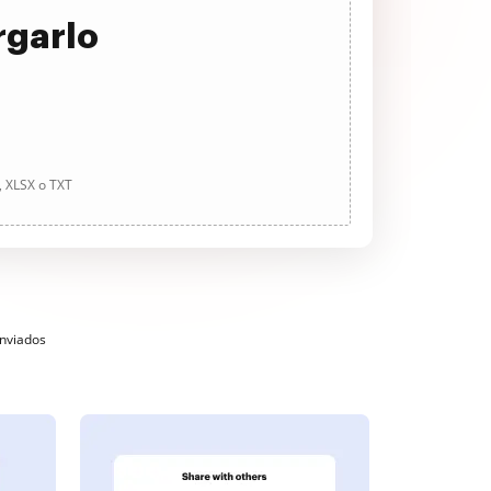
rgarlo
, XLSX o TXT
enviados