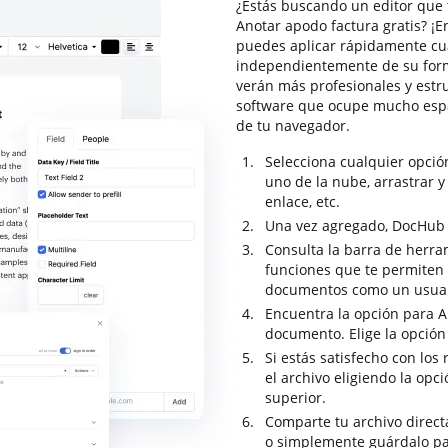
¿Estás buscando un editor que 
Anotar apodo factura gratis? ¡
puedes aplicar rápidamente cu
independientemente de su form
verán más profesionales y estr
software que ocupe mucho espa
de tu navegador.
Selecciona cualquier opció
uno de la nube, arrastrar y 
enlace, etc.
Una vez agregado, DocHub se
Consulta la barra de herra
funciones que te permiten a
documentos como un usuar
Encuentra la opción para An
documento. Elige la opción
Si estás satisfecho con los
el archivo eligiendo la op
superior.
Comparte tu archivo direc
o simplemente guárdalo pa