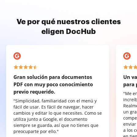
Ve por qué nuestros clientes
eligen DocHub
Gran solución para documentos
Un va
PDF con muy poco conocimiento
para 
previo requerido.
"Me e
increí
"Simplicidad, familiaridad con el menú y
Realme
fácil de usar. Es fácil de navegar, hacer
un gra
cambios y editar lo que necesites. Como se
compet
utiliza junto a Google, el documento
enviar
siempre se guarda, así que no tienes que
a los 
preocuparte por ello."
en tie