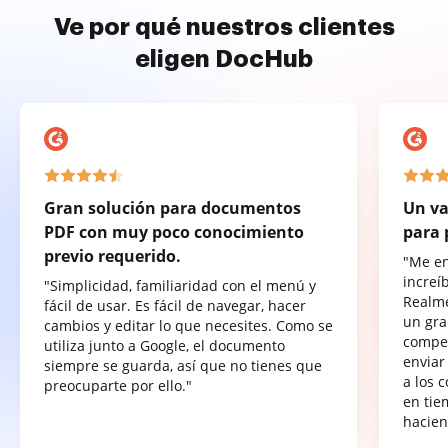
Ve por qué nuestros clientes
eligen DocHub
Gran solución para documentos
Un va
PDF con muy poco conocimiento
para 
previo requerido.
"Me e
increí
"Simplicidad, familiaridad con el menú y
Realme
fácil de usar. Es fácil de navegar, hacer
un gra
cambios y editar lo que necesites. Como se
compet
utiliza junto a Google, el documento
enviar
siempre se guarda, así que no tienes que
a los 
preocuparte por ello."
en tie
hacien