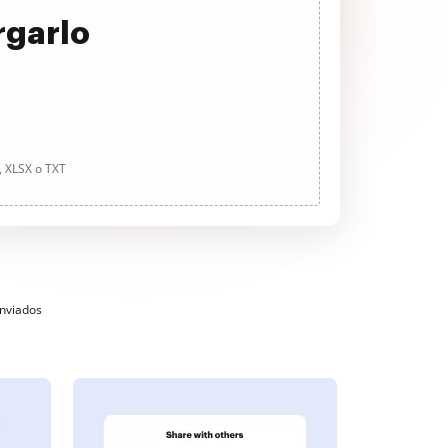
rgarlo
, XLSX o TXT
enviados