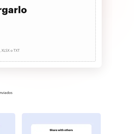
rgarlo
, XLSX o TXT
enviados