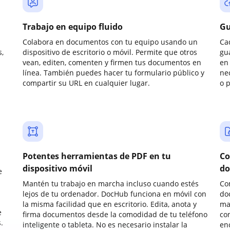
Trabajo en equipo fluido
Gu
Colabora en documentos con tu equipo usando un
Ca
,
dispositivo de escritorio o móvil. Permite que otros
gu
vean, editen, comenten y firmen tus documentos en
en 
línea. También puedes hacer tu formulario público y
ne
compartir su URL en cualquier lugar.
o 
Potentes herramientas de PDF en tu
Co
dispositivo móvil
do
e
Mantén tu trabajo en marcha incluso cuando estés
Co
lejos de tu ordenador. DocHub funciona en móvil con
do
la misma facilidad que en escritorio. Edita, anota y
ma
e
firma documentos desde la comodidad de tu teléfono
co
.
inteligente o tableta. No es necesario instalar la
enc