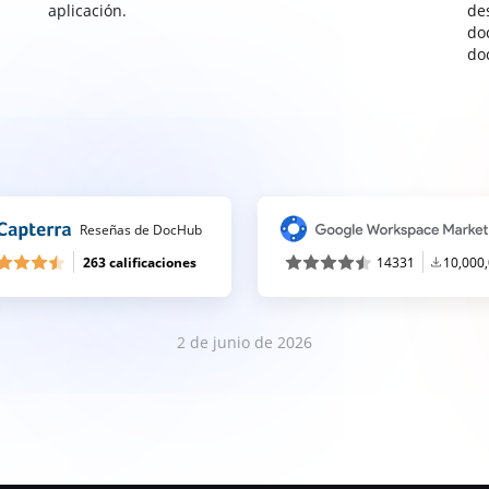
aplicación.
de
do
do
Reseñas de DocHub
263 calificaciones
14331
10,000
2 de junio de 2026