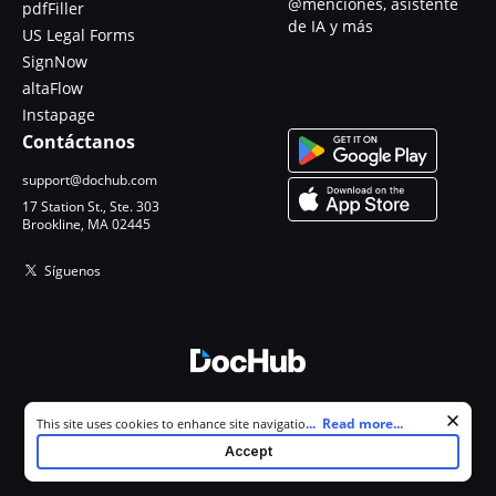
@menciones, asistente
pdfFiller
de IA y más
US Legal Forms
SignNow
altaFlow
Instapage
Contáctanos
support@dochub.com
17 Station St., Ste. 303
Brookline, MA 02445
Síguenos
© 2026 DocHub, LLC
Cookie consent notice
...
Read more...
This site uses cookies to enhance site navigation and personalize
Todos los derechos reservados.
your experience. By using this site you agree to our use of cookies as
Accept
described in our
Privacy Notice
. You can modify your selections by
visiting our
Cookie and Advertising Notice
.