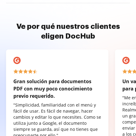
Ve por qué nuestros clientes
eligen DocHub
Gran solución para documentos
Un va
PDF con muy poco conocimiento
para 
previo requerido.
"Me e
increí
"Simplicidad, familiaridad con el menú y
Realme
fácil de usar. Es fácil de navegar, hacer
un gra
cambios y editar lo que necesites. Como se
compet
utiliza junto a Google, el documento
enviar
siempre se guarda, así que no tienes que
a los 
preocuparte por ello."