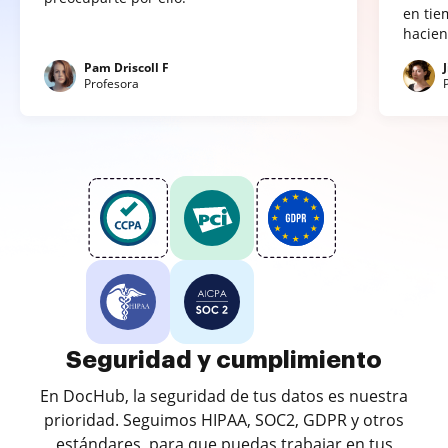
en tie
hacien
Pam Driscoll F
Profesora
Seguridad y cumplimiento
En DocHub, la seguridad de tus datos es nuestra
prioridad. Seguimos HIPAA, SOC2, GDPR y otros
estándares, para que puedas trabajar en tus