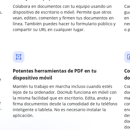
Colabora en documentos con tu equipo usando un
Ca
,
dispositivo de escritorio o móvil. Permite que otros
gu
vean, editen, comenten y firmen tus documentos en
en 
línea. También puedes hacer tu formulario público y
ne
compartir su URL en cualquier lugar.
o 
Potentes herramientas de PDF en tu
Co
dispositivo móvil
do
e
Mantén tu trabajo en marcha incluso cuando estés
Co
lejos de tu ordenador. DocHub funciona en móvil con
do
la misma facilidad que en escritorio. Edita, anota y
ma
e
firma documentos desde la comodidad de tu teléfono
co
.
inteligente o tableta. No es necesario instalar la
enc
aplicación.
de
do
do