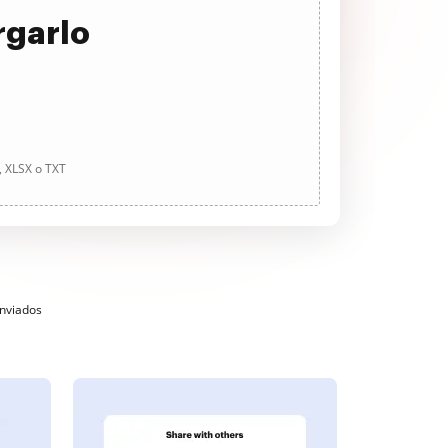
rgarlo
, XLSX o TXT
enviados