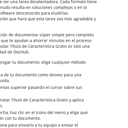
 ser una tarea desalentadora. Cada formato tiene
enudo resulta en soluciones complejas o en la
oftware desconocido para eludirlas.
ción que hará que esta tarea sea más agradable y
ción de documentos súper simple pero completo.
s que te ayudan a ahorrar minutos en el proceso
otar Título de Característica Gratis es solo una
idad de DocHub.
gregar tu documento: elige cualquier método
vista de tu documento como desees para una
luida.
entas superior pasando el cursor sobre sus
otar Título de Característica Gratis y aplica
o.
cha, haz clic en el ícono del menú y elige qué
ión con tu documento.
sona para enviarlo a tu equipo o enviar el