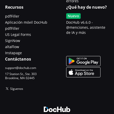
errores
Recursos
¿Qué hay de nuevo?
Nuevo
pdfFiller
Aplicación móvil DocHub
DocHub v6.6.0 -
@menciones, asistente
pdfFiller
de IA y más
US Legal Forms
SignNow
altaFlow
Instapage
Contáctanos
support@dochub.com
17 Station St., Ste. 303
Brookline, MA 02445
Síguenos