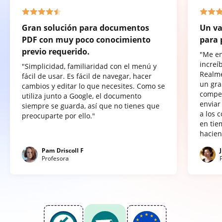
Gran solución para documentos
Un va
PDF con muy poco conocimiento
para 
previo requerido.
"Me e
increí
"Simplicidad, familiaridad con el menú y
Realme
fácil de usar. Es fácil de navegar, hacer
un gra
cambios y editar lo que necesites. Como se
compet
utiliza junto a Google, el documento
enviar
siempre se guarda, así que no tienes que
a los 
preocuparte por ello."
en tie
hacien
Pam Driscoll F
Profesora