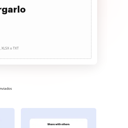
rgarlo
, XLSX o TXT
enviados