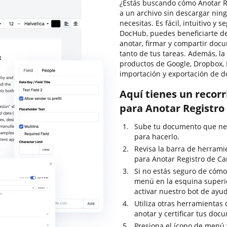
¿Estás buscando cómo Anotar Re
a un archivo sin descargar nin
necesitas. Es fácil, intuitivo y 
DocHub, puedes beneficiarte de 
anotar, firmar y compartir do
tanto de tus tareas. Además, la
productos de Google, Dropbox, 
importación y exportación de 
Aquí tienes un recor
para Anotar Registro
Sube tu documento que nec
para hacerlo.
Revisa la barra de herrami
para Anotar Registro de Ca
Si no estás seguro de cómo 
menú en la esquina superi
activar nuestro bot de ayu
Utiliza otras herramientas 
anotar y certificar tus doc
Presiona el ícono de menú 