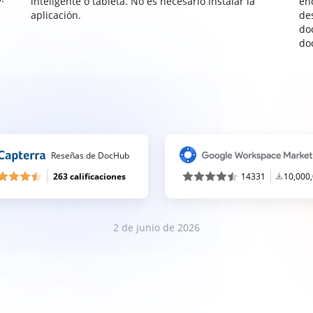
inteligente o tableta. No es necesario instalar la
enc
aplicación.
de
do
do
Reseñas de DocHub
263 calificaciones
14331
10,000
2 de junio de 2026