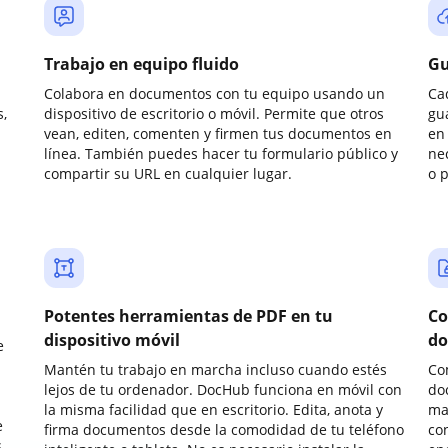
Trabajo en equipo fluido
Gu
Colabora en documentos con tu equipo usando un
Ca
,
dispositivo de escritorio o móvil. Permite que otros
gu
vean, editen, comenten y firmen tus documentos en
en 
línea. También puedes hacer tu formulario público y
ne
compartir su URL en cualquier lugar.
o 
Potentes herramientas de PDF en tu
Co
dispositivo móvil
do
e
Mantén tu trabajo en marcha incluso cuando estés
Co
lejos de tu ordenador. DocHub funciona en móvil con
do
la misma facilidad que en escritorio. Edita, anota y
ma
e
firma documentos desde la comodidad de tu teléfono
co
.