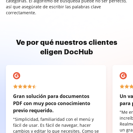
categorías. El algoritmo de búsqueda puede no ser perfecto,
así que asegúrate de escribir las palabras clave
correctamente.
Ve por qué nuestros clientes
eligen DocHub
Gran solución para documentos
Un va
PDF con muy poco conocimiento
para 
previo requerido.
"Me e
increí
"Simplicidad, familiaridad con el menú y
Realme
fácil de usar. Es fácil de navegar, hacer
un gra
cambios y editar lo que necesites. Como se