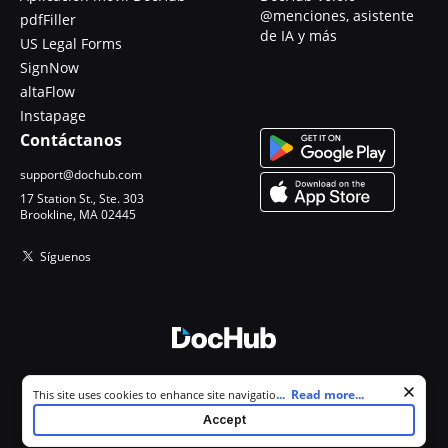
@menciones, asistente
pdfFiller
de IA y más
US Legal Forms
SignNow
altaFlow
Instapage
Contáctanos
support@dochub.com
17 Station St., Ste. 303
Brookline, MA 02445
Síguenos
© 2026 DocHub, LLC
Cookie consent notice
...
Read more...
This site uses cookies to enhance site navigation and personalize
Todos los derechos reservados.
your experience. By using this site you agree to our use of cookies as
Accept
described in our
Privacy Notice
. You can modify your selections by