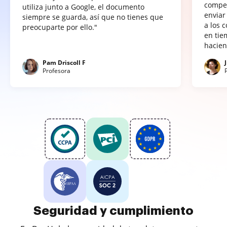
compet
utiliza junto a Google, el documento
enviar
siempre se guarda, así que no tienes que
a los 
preocuparte por ello."
en tie
hacien
Pam Driscoll F
Profesora
Seguridad y cumplimiento