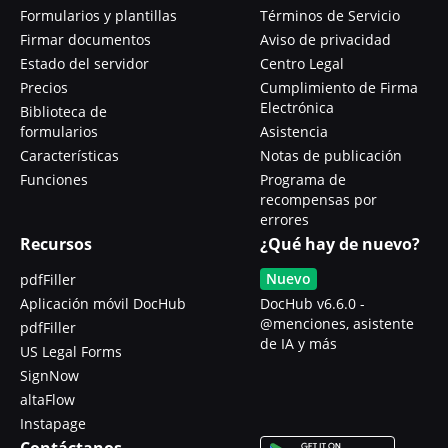
Formularios y plantillas
Términos de Servicio
Firmar documentos
Aviso de privacidad
Estado del servidor
Centro Legal
Precios
Cumplimiento de Firma
Electrónica
Biblioteca de
formularios
Asistencia
Características
Notas de publicación
Funciones
Programa de
recompensas por
errores
Recursos
¿Qué hay de nuevo?
Nuevo
pdfFiller
Aplicación móvil DocHub
DocHub v6.6.0 -
@menciones, asistente
pdfFiller
de IA y más
US Legal Forms
SignNow
altaFlow
Instapage
Contáctanos