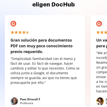
eligen DocHub
Gran solución para documentos
Un va
PDF con muy poco conocimiento
para 
previo requerido.
"Me e
increí
"Simplicidad, familiaridad con el menú y
Realme
fácil de usar. Es fácil de navegar, hacer
un gra
cambios y editar lo que necesites. Como se
compet
utiliza junto a Google, el documento
enviar
siempre se guarda, así que no tienes que
a los 
preocuparte por ello."
en tie
hacien
Pam Driscoll F
Profesora