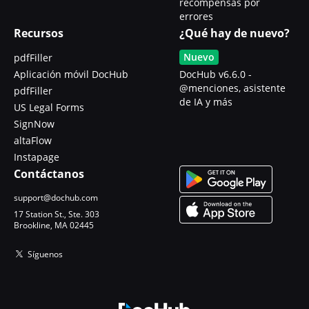
recompensas por
errores
Recursos
¿Qué hay de nuevo?
Nuevo
pdfFiller
Aplicación móvil DocHub
DocHub v6.6.0 -
@menciones, asistente
pdfFiller
de IA y más
US Legal Forms
SignNow
altaFlow
Instapage
Contáctanos
support@dochub.com
17 Station St., Ste. 303
Brookline, MA 02445
Síguenos