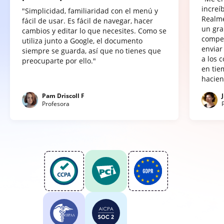
increí
"Simplicidad, familiaridad con el menú y
Realme
fácil de usar. Es fácil de navegar, hacer
un gra
cambios y editar lo que necesites. Como se
compet
utiliza junto a Google, el documento
enviar
siempre se guarda, así que no tienes que
a los 
preocuparte por ello."
en tie
hacien
Pam Driscoll F
Profesora