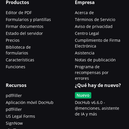
Productos
Empresa
Editor de PDF
Acerca de
Formularios y plantillas
Términos de Servicio
Firmar documentos
Aviso de privacidad
Estado del servidor
Centro Legal
Precios
Cumplimiento de Firma
Electrónica
Biblioteca de
formularios
Asistencia
Características
Notas de publicación
Funciones
Programa de
recompensas por
errores
Recursos
¿Qué hay de nuevo?
Nuevo
pdfFiller
Aplicación móvil DocHub
DocHub v6.6.0 -
@menciones, asistente
pdfFiller
de IA y más
US Legal Forms
SignNow