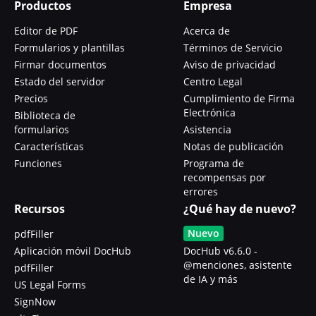
Productos
Empresa
Editor de PDF
Acerca de
Formularios y plantillas
Términos de Servicio
Firmar documentos
Aviso de privacidad
Estado del servidor
Centro Legal
Precios
Cumplimiento de Firma
Electrónica
Biblioteca de
formularios
Asistencia
Características
Notas de publicación
Funciones
Programa de
recompensas por
errores
Recursos
¿Qué hay de nuevo?
Nuevo
pdfFiller
Aplicación móvil DocHub
DocHub v6.6.0 -
@menciones, asistente
pdfFiller
de IA y más
US Legal Forms
SignNow