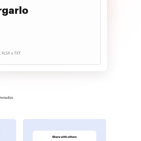
rgarlo
, XLSX o TXT
enviados