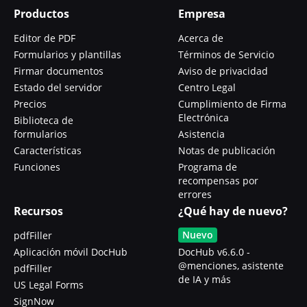
Productos
Empresa
Editor de PDF
Acerca de
Formularios y plantillas
Términos de Servicio
Firmar documentos
Aviso de privacidad
Estado del servidor
Centro Legal
Precios
Cumplimiento de Firma
Electrónica
Biblioteca de
formularios
Asistencia
Características
Notas de publicación
Funciones
Programa de
recompensas por
errores
Recursos
¿Qué hay de nuevo?
Nuevo
pdfFiller
Aplicación móvil DocHub
DocHub v6.6.0 -
@menciones, asistente
pdfFiller
de IA y más
US Legal Forms
SignNow