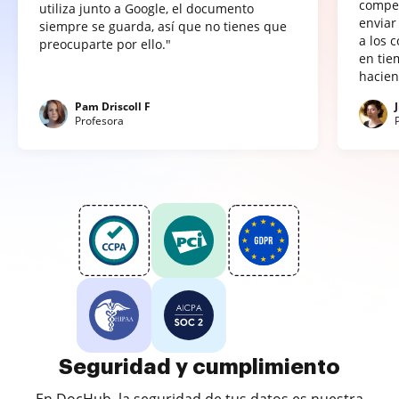
compet
utiliza junto a Google, el documento
enviar
siempre se guarda, así que no tienes que
a los 
preocuparte por ello."
en tie
hacien
Pam Driscoll F
Profesora
Seguridad y cumplimiento