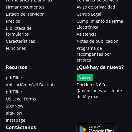
Firmar documentos
Aviso de privacidad
Estado del servidor
Centro Legal
Precios
Cumplimiento de Firma
Electrónica
Biblioteca de
formularios
Asistencia
Características
Notas de publicación
Funciones
Programa de
recompensas por
errores
Recursos
¿Qué hay de nuevo?
Nuevo
pdfFiller
Aplicación móvil DocHub
DocHub v6.6.0 -
@menciones, asistente
pdfFiller
de IA y más
US Legal Forms
SignNow
altaFlow
Instapage
Contáctanos