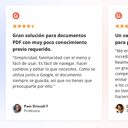
Gran solución para documentos
Un va
PDF con muy poco conocimiento
para 
previo requerido.
"Me e
increí
"Simplicidad, familiaridad con el menú y
Realme
fácil de usar. Es fácil de navegar, hacer
un gra
cambios y editar lo que necesites. Como se
compet
utiliza junto a Google, el documento
enviar
siempre se guarda, así que no tienes que
a los 
preocuparte por ello."
en tie
hacien
Pam Driscoll F
Profesora