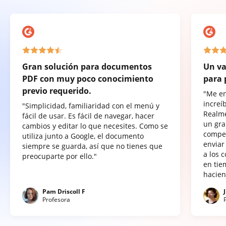
Gran solución para documentos
Un va
PDF con muy poco conocimiento
para 
previo requerido.
"Me e
increí
"Simplicidad, familiaridad con el menú y
Realme
fácil de usar. Es fácil de navegar, hacer
un gra
cambios y editar lo que necesites. Como se
compet
utiliza junto a Google, el documento
enviar
siempre se guarda, así que no tienes que
a los 
preocuparte por ello."
en tie
hacien
Pam Driscoll F
Profesora