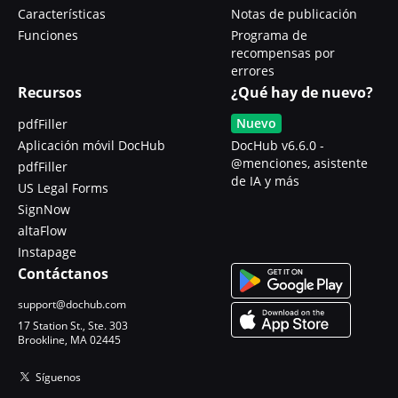
Características
Notas de publicación
Funciones
Programa de
recompensas por
errores
Recursos
¿Qué hay de nuevo?
Nuevo
pdfFiller
Aplicación móvil DocHub
DocHub v6.6.0 -
@menciones, asistente
pdfFiller
de IA y más
US Legal Forms
SignNow
altaFlow
Instapage
Contáctanos
support@dochub.com
17 Station St., Ste. 303
Brookline, MA 02445
Síguenos