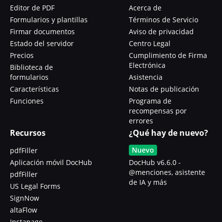
Editor de PDF
Acerca de
Formularios y plantillas
Términos de Servicio
Firmar documentos
Aviso de privacidad
Estado del servidor
Centro Legal
Precios
Cumplimiento de Firma
Electrónica
Biblioteca de
formularios
Asistencia
Características
Notas de publicación
Funciones
Programa de
recompensas por
errores
Recursos
¿Qué hay de nuevo?
Nuevo
pdfFiller
Aplicación móvil DocHub
DocHub v6.6.0 -
@menciones, asistente
pdfFiller
de IA y más
US Legal Forms
SignNow
altaFlow
Instapage