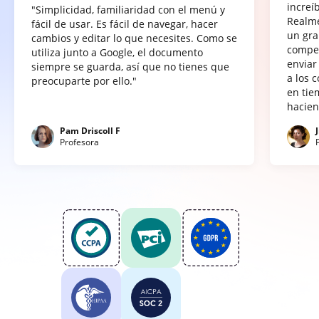
increí
"Simplicidad, familiaridad con el menú y
Realme
fácil de usar. Es fácil de navegar, hacer
un gra
cambios y editar lo que necesites. Como se
compet
utiliza junto a Google, el documento
enviar
siempre se guarda, así que no tienes que
a los 
preocuparte por ello."
en tie
hacien
Pam Driscoll F
Profesora