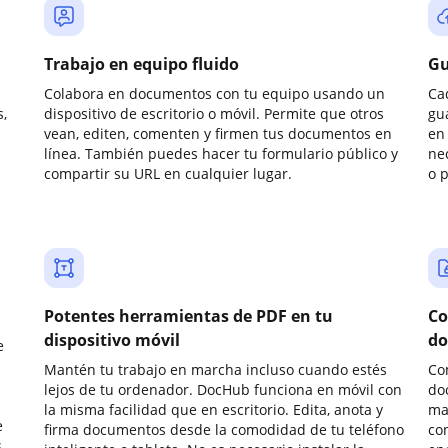
Trabajo en equipo fluido
Gu
Colabora en documentos con tu equipo usando un
Ca
,
dispositivo de escritorio o móvil. Permite que otros
gu
vean, editen, comenten y firmen tus documentos en
en 
línea. También puedes hacer tu formulario público y
ne
compartir su URL en cualquier lugar.
o 
Potentes herramientas de PDF en tu
Co
dispositivo móvil
do
e
Mantén tu trabajo en marcha incluso cuando estés
Co
lejos de tu ordenador. DocHub funciona en móvil con
do
la misma facilidad que en escritorio. Edita, anota y
ma
e
firma documentos desde la comodidad de tu teléfono
co
.