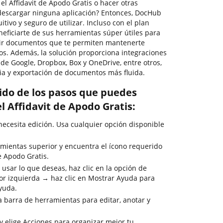
l Affidavit de Apodo Gratis o hacer otras
descargar ninguna aplicación? Entonces, DocHub
tuitivo y seguro de utilizar. Incluso con el plan
eficiarte de sus herramientas súper útiles para
rtir documentos que te permiten mantenerte
os. Además, la solución proporciona integraciones
 de Google, Dropbox, Box y OneDrive, entre otros,
ia y exportación de documentos más fluida.
rido de los pasos que puedes
el Affidavit de Apodo Gratis:
cesita edición. Usa cualquier opción disponible
mientas superior y encuentra el ícono requerido
e Apodo Gratis.
usar lo que deseas, haz clic en la opción de
or izquierda → haz clic en Mostrar Ayuda para
ayuda.
la barra de herramientas para editar, anotar y
y elige Acciones para organizar mejor tu