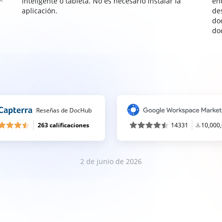
inteligente o tableta. No es necesario instalar la
enc
aplicación.
de
do
do
Reseñas de DocHub
263 calificaciones
14331
10,000
2 de junio de 2026