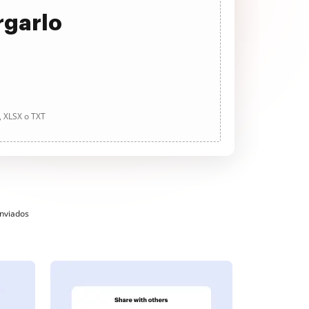
rgarlo
, XLSX o TXT
enviados