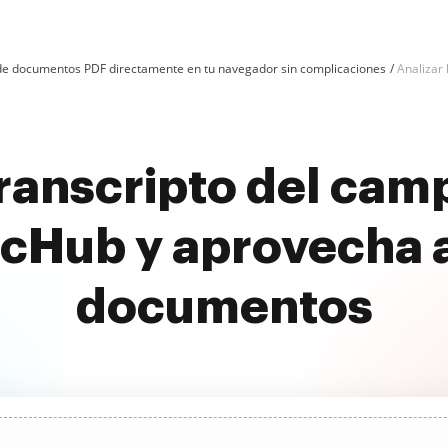
n de documentos PDF directamente en tu navegador sin complicaciones
Analizar 
transcripto del ca
ocHub y aprovecha 
documentos