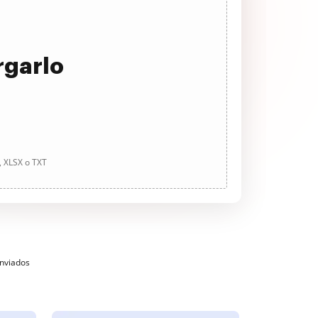
rgarlo
, XLSX o TXT
enviados