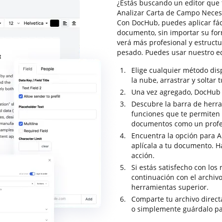
¿Estás buscando un editor que 
Analizar Carta de Campo Necesar
Con DocHub, puedes aplicar fác
documento, sin importar su for
verá más profesional y estruct
pesado. Puedes usar nuestro e
Elige cualquier método di
la nube, arrastrar y soltar 
Una vez agregado, DocHub se
Descubre la barra de herra
funciones que te permiten a
documentos como un profe
Encuentra la opción para A
aplícala a tu documento. Ha
acción.
Si estás satisfecho con los 
continuación con el archiv
herramientas superior.
Comparte tu archivo direc
o simplemente guárdalo pa