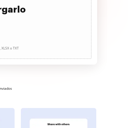
rgarlo
, XLSX o TXT
enviados