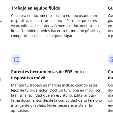
Trabajo en equipo fluido
Gu
Colabora en documentos con tu equipo usando un
Ca
,
dispositivo de escritorio o móvil. Permite que otros
gu
vean, editen, comenten y firmen tus documentos en
en 
línea. También puedes hacer tu formulario público y
ne
compartir su URL en cualquier lugar.
o 
Potentes herramientas de PDF en tu
Co
dispositivo móvil
do
e
Mantén tu trabajo en marcha incluso cuando estés
Co
lejos de tu ordenador. DocHub funciona en móvil con
do
la misma facilidad que en escritorio. Edita, anota y
ma
e
firma documentos desde la comodidad de tu teléfono
co
.
inteligente o tableta. No es necesario instalar la
enc
aplicación.
de