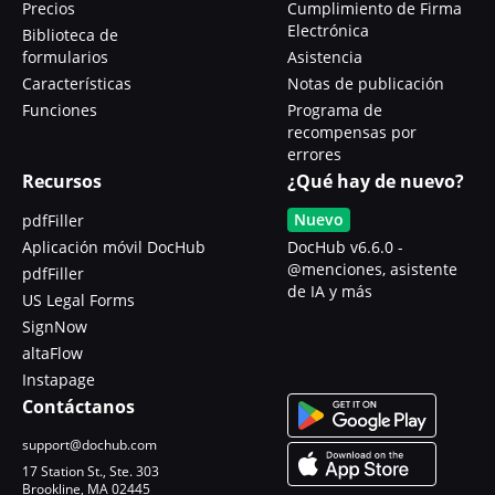
Precios
Cumplimiento de Firma
Electrónica
Biblioteca de
formularios
Asistencia
Características
Notas de publicación
Funciones
Programa de
recompensas por
errores
Recursos
¿Qué hay de nuevo?
Nuevo
pdfFiller
Aplicación móvil DocHub
DocHub v6.6.0 -
@menciones, asistente
pdfFiller
de IA y más
US Legal Forms
SignNow
altaFlow
Instapage
Contáctanos
support@dochub.com
17 Station St., Ste. 303
Brookline, MA 02445