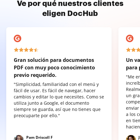
Ve por qué nuestros clientes
eligen DocHub
Gran solución para documentos
Un va
PDF con muy poco conocimiento
para 
previo requerido.
"Me e
increí
"Simplicidad, familiaridad con el menú y
Realme
fácil de usar. Es fácil de navegar, hacer
un gra
cambios y editar lo que necesites. Como se
compet
utiliza junto a Google, el documento
enviar
siempre se guarda, así que no tienes que
a los 
preocuparte por ello."
en tie
hacien
Pam Driscoll F