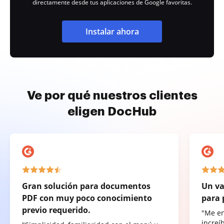
directamente desde tus aplicaciones de Google favoritas.
Instalar ahora
Ve por qué nuestros clientes
eligen DocHub
Gran solución para documentos
Un va
PDF con muy poco conocimiento
para 
previo requerido.
"Me e
increí