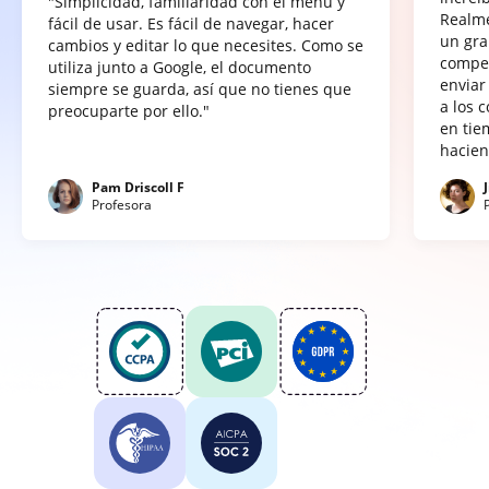
"Simplicidad, familiaridad con el menú y
Realme
fácil de usar. Es fácil de navegar, hacer
un gra
cambios y editar lo que necesites. Como se
compet
utiliza junto a Google, el documento
enviar
siempre se guarda, así que no tienes que
a los 
preocuparte por ello."
en tie
hacien
Pam Driscoll F
Profesora