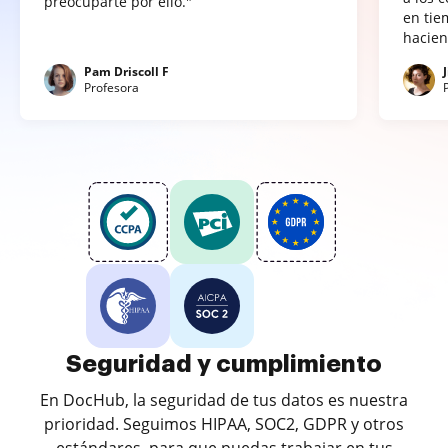
preocuparte por ello."
en tie
hacien
Pam Driscoll F
Profesora
Seguridad y cumplimiento
En DocHub, la seguridad de tus datos es nuestra
prioridad. Seguimos HIPAA, SOC2, GDPR y otros
estándares, para que puedas trabajar en tus