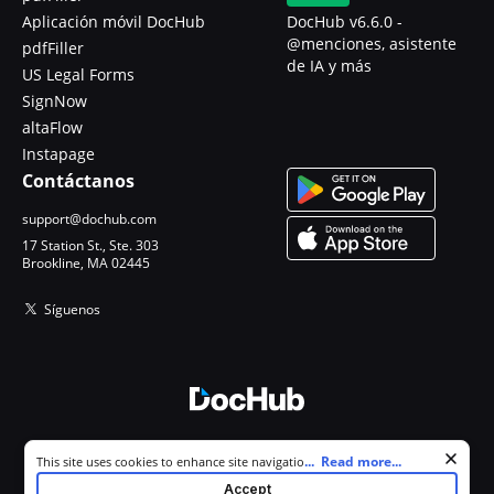
Aplicación móvil DocHub
DocHub v6.6.0 -
@menciones, asistente
pdfFiller
de IA y más
US Legal Forms
SignNow
altaFlow
Instapage
Contáctanos
support@dochub.com
17 Station St., Ste. 303
Brookline, MA 02445
Síguenos
© 2026 DocHub, LLC
Cookie consent notice
...
Read more...
This site uses cookies to enhance site navigation and personalize
Todos los derechos reservados.
your experience. By using this site you agree to our use of cookies as
Accept