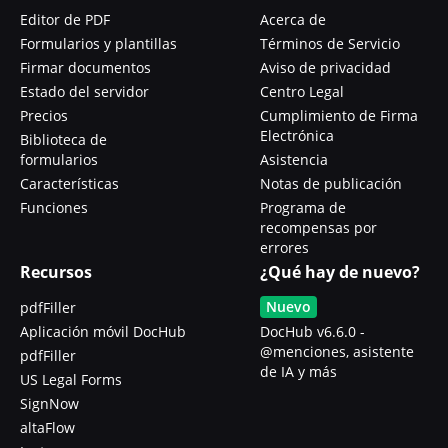
Editor de PDF
Acerca de
Formularios y plantillas
Términos de Servicio
Firmar documentos
Aviso de privacidad
Estado del servidor
Centro Legal
Precios
Cumplimiento de Firma
Electrónica
Biblioteca de
formularios
Asistencia
Características
Notas de publicación
Funciones
Programa de
recompensas por
errores
Recursos
¿Qué hay de nuevo?
Nuevo
pdfFiller
Aplicación móvil DocHub
DocHub v6.6.0 -
@menciones, asistente
pdfFiller
de IA y más
US Legal Forms
SignNow
altaFlow