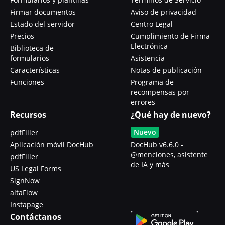
Firmar documentos
Aviso de privacidad
Estado del servidor
Centro Legal
Precios
Cumplimiento de Firma
Electrónica
Biblioteca de
formularios
Asistencia
Características
Notas de publicación
Funciones
Programa de
recompensas por
errores
Recursos
¿Qué hay de nuevo?
Nuevo
pdfFiller
Aplicación móvil DocHub
DocHub v6.6.0 -
@menciones, asistente
pdfFiller
de IA y más
US Legal Forms
SignNow
altaFlow
Instapage
Contáctanos