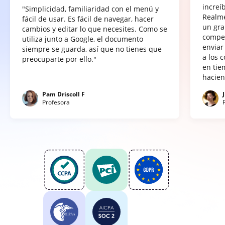
increí
"Simplicidad, familiaridad con el menú y
Realme
fácil de usar. Es fácil de navegar, hacer
un gra
cambios y editar lo que necesites. Como se
compet
utiliza junto a Google, el documento
enviar
siempre se guarda, así que no tienes que
a los 
preocuparte por ello."
en tie
hacien
Pam Driscoll F
Profesora