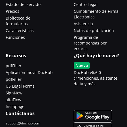
Estado del servidor
Centro Legal
Precios
Cumplimiento de Firma
Electrónica
Biblioteca de
formularios
Asistencia
Características
Notas de publicación
Funciones
Programa de
recompensas por
errores
Recursos
¿Qué hay de nuevo?
Nuevo
pdfFiller
Aplicación móvil DocHub
DocHub v6.6.0 -
@menciones, asistente
pdfFiller
de IA y más
US Legal Forms
SignNow
altaFlow
Instapage
Contáctanos
support@dochub.com