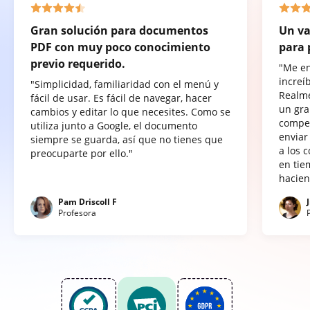
Gran solución para documentos
Un va
PDF con muy poco conocimiento
para 
previo requerido.
"Me e
increí
"Simplicidad, familiaridad con el menú y
Realme
fácil de usar. Es fácil de navegar, hacer
un gra
cambios y editar lo que necesites. Como se
compet
utiliza junto a Google, el documento
enviar
siempre se guarda, así que no tienes que
a los 
preocuparte por ello."
en tie
hacien
Pam Driscoll F
Profesora