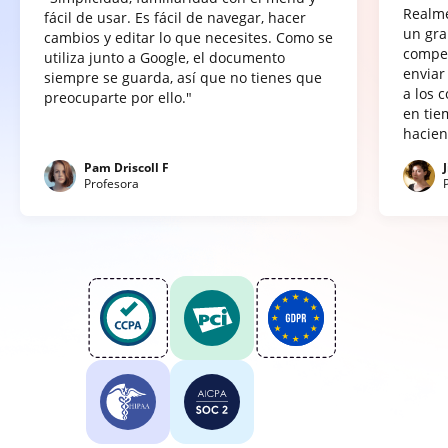
Realme
fácil de usar. Es fácil de navegar, hacer
un gra
cambios y editar lo que necesites. Como se
compet
utiliza junto a Google, el documento
enviar
siempre se guarda, así que no tienes que
a los 
preocuparte por ello."
en tie
hacien
Pam Driscoll F
Profesora