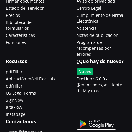
Firmar documentos
Aviso de privacidad
Estado del servidor
Centro Legal
Precios
Cumplimiento de Firma
Electrónica
Biblioteca de
formularios
Asistencia
Características
Notas de publicación
Funciones
Programa de
recompensas por
errores
Recursos
¿Qué hay de nuevo?
Nuevo
pdfFiller
Aplicación móvil DocHub
DocHub v6.6.0 -
@menciones, asistente
pdfFiller
de IA y más
US Legal Forms
SignNow
altaFlow
Instapage
Contáctanos
support@dochub.com